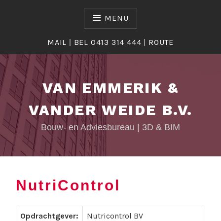
Skip
to
MENU
content
MAIL
|
BEL 0413 314 444
|
ROUTE
VAN EMMERIK &
VANDER WEIDE B.V.
Bouw- en Adviesbureau | 3D & BIM
NutriControl
T
y
Opdrachtgever:
Nutricontrol BV