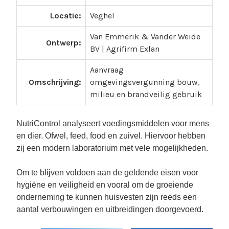
p
Locatie:
Veghel
e
:
Van Emmerik & Vander Weide
Ontwerp:
U
BV | Agrifirm Exlan
T
I
Aanvraag
L
Omschrijving:
omgevingsvergunning bouw,
I
milieu en brandveilig gebruik
T
E
NutriControl analyseert voedingsmiddelen voor mens
I
en dier. Ofwel, feed, food en zuivel. Hiervoor hebben
T
zij een modern laboratorium met vele mogelijkheden.
Om te blijven voldoen aan de geldende eisen voor
hygiëne en veiligheid en vooral om de groeiende
onderneming te kunnen huisvesten zijn reeds een
aantal verbouwingen en uitbreidingen doorgevoerd.