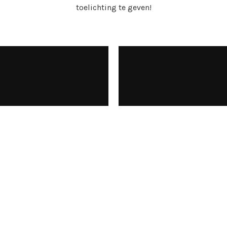
toelichting te geven!
M
M