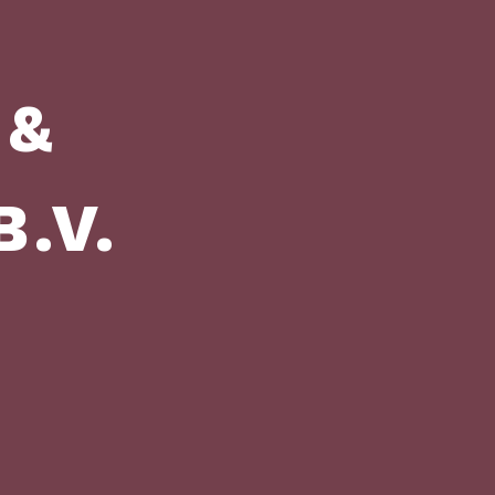
 &
.V.