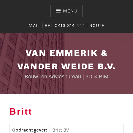
Skip
to
MENU
content
MAIL
|
BEL 0413 314 444
|
ROUTE
VAN EMMERIK &
VANDER WEIDE B.V.
Bouw- en Adviesbureau | 3D & BIM
Britt
T
y
Opdrachtgever:
Britt BV