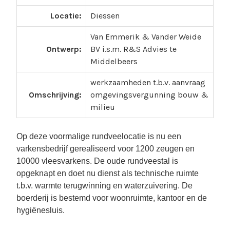
p
Locatie:
Diessen
e
:
Van Emmerik & Vander Weide
A
Ontwerp:
BV i.s.m. R&S Advies te
G
Middelbeers
R
A
werkzaamheden t.b.v. aanvraag
R
Omschrijving:
omgevingsvergunning bouw &
I
milieu
S
C
Op deze voormalige rundveelocatie is nu een
H
varkensbedrijf gerealiseerd voor 1200 zeugen en
10000 vleesvarkens. De oude rundveestal is
opgeknapt en doet nu dienst als technische ruimte
t.b.v. warmte terugwinning en waterzuivering. De
boerderij is bestemd voor woonruimte, kantoor en de
hygiënesluis.